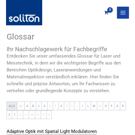
Zum
Inhalt
springen
Glossar
Ihr Nachschlagewerk für Fachbegriffe
Entdecken Sie unser umfassendes Glossar für Laser und
Messtechnik, in dem wir die wichtigsten Begriffe aus den
Bereichen Optikdesign, Laseranwendungen und
Materialinspektion verständlich erklären. Hier finden Sie
schnelle und präzise Antworten, um Ihr Fachwissen zu
vertiefen oder grundlegende Konzepte zu verstehen.
ALLE
0-9
A
B
C
D
E
F
G
H
I
J
K
L
M
N
O
P
Q
R
S
T
U
V
W
X
Y
Z
Adaptive Optik mit Spatial Light Modulatoren