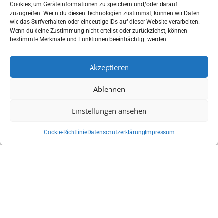
Cookies, um Geräteinformationen zu speichern und/oder darauf
Zudem können sie in bestimmten Fällen eine höhere
zuzugreifen. Wenn du diesen Technologien zustimmst, können wir Daten
Empfindlichkeit oder eine bessere spektrale Auflösung im
wie das Surfverhalten oder eindeutige IDs auf dieser Website verarbeiten.
Vergleich zu anderen Methoden bieten.
Wenn du deine Zustimmung nicht erteilst oder zurückziehst, können
bestimmte Merkmale und Funktionen beeinträchtigt werden.
Anwendungsbereiche
Time-Domain Spektrometer
finden Anwendung in
Akzeptieren
verschiedenen Forschungsbereichen. Dazu gehören die
Messung von Fluoreszenzlebenszeiten in der Biochemie und
Ablehnen
Materialwissenschaft, die Untersuchung ultraschneller
Prozesse in der Physik und Chemie mittels Pump-Probe-
Einstellungen ansehen
Spektroskopie sowie die optische Kohärenztomographie
(OCT) in der medizinischen Bildgebung.
Cookie-Richtlinie
Datenschutzerklärung
Impressum
Auswahlkriterien
Bei der Auswahl eines geeigneten
Spektrometers
sollten die
spezifischen Anforderungen Ihrer Anwendung berücksichtigt
werden. Dazu gehören die benötigte Zeitauflösung, der
relevante Wellenlängenbereich, die Empfindlichkeit des
Detektors und die Art der Anregungsquelle. Unser