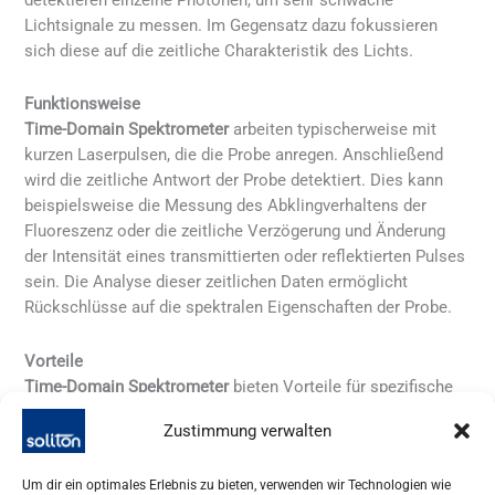
Lichtsignale zu messen. Im Gegensatz dazu fokussieren
sich diese auf die zeitliche Charakteristik des Lichts.
Funktionsweise
Time-Domain Spektrometer
arbeiten typischerweise mit
kurzen Laserpulsen, die die Probe anregen. Anschließend
wird die zeitliche Antwort der Probe detektiert. Dies kann
beispielsweise die Messung des Abklingverhaltens der
Fluoreszenz oder die zeitliche Verzögerung und Änderung
der Intensität eines transmittierten oder reflektierten Pulses
sein. Die Analyse dieser zeitlichen Daten ermöglicht
Rückschlüsse auf die spektralen Eigenschaften der Probe.
Vorteile
Time-Domain Spektrometer
bieten Vorteile für spezifische
Anwendungen. Sie ermöglichen die direkte Messung von
Zustimmung verwalten
Zeitkonstanten und Lebensdauern von angeregten
Zuständen. Dies ist besonders nützlich für die Untersuchung
Um dir ein optimales Erlebnis zu bieten, verwenden wir Technologien wie
von photophysikalischen und photochemischen Prozessen.