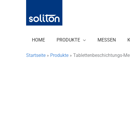
Zum
Inhalt
springen
HOME
PRODUKTE
MESSEN
Startseite
»
Produkte
»
Tablettenbeschichtungs-M