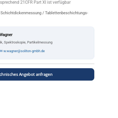
prechend 21CFR Part XI ist verfügbar
/
Schichtdickenmessung
/ Tablettenbeschichtungs-
 Wagner
ik, Spektroskopie, Partikelmessung
✉ w.wagner@soliton-gmbh.de
chnisches Angebot anfragen