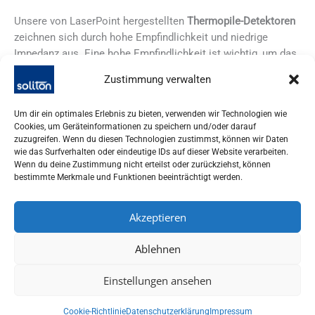
Unsere von LaserPoint hergestellten
Thermopile-Detektoren
zeichnen sich durch hohe Empfindlichkeit und niedrige
Impedanz aus. Eine hohe Empfindlichkeit ist wichtig, um das
Signal-Rausch-Verhältnis zu maximieren, besonders wenn
Zustimmung verwalten
mit niedrigen Leistungen gearbeitet wird. Um diese
Sensorscheiben herum werden komplette OEM-Köpfe
Um dir ein optimales Erlebnis zu bieten, verwenden wir Technologien wie
entworfen. Sie werden mit Gehäusen, Kühlsystemen und
Cookies, um Geräteinformationen zu speichern und/oder darauf
Verstärkungselektronik auf der Grundlage der Anforderungen
zuzugreifen. Wenn du diesen Technologien zustimmst, können wir Daten
und Spezifikationen des Kunden geliefert.
wie das Surfverhalten oder eindeutige IDs auf dieser Website verarbeiten.
Wenn du deine Zustimmung nicht erteilst oder zurückziehst, können
bestimmte Merkmale und Funktionen beeinträchtigt werden.
Im Vergleich zu anderen Sensortypen, die in gleichwertigen
Anwendungen eingesetzt werden könnten, können Laser
ohne Abschwächung direkt mit den Thermopile-Detektoren
Akzeptieren
auch bei hohen Leistungen vermessen werden. Außerdem
werden LaserPoint Sensoren aus robusten Materialien und
Ablehnen
Beschichtungen hergestellt. Diese können vom
UV bis zum
Einstellungen ansehen
fernen Infrarot
und bei geringen Strahldurchmessern
eingesetzt werden, ohne das Risiko, den Detektor selbst bei
extremen Leistungsdichten zu beschädigen.
Cookie-Richtlinie
Datenschutzerklärung
Impressum