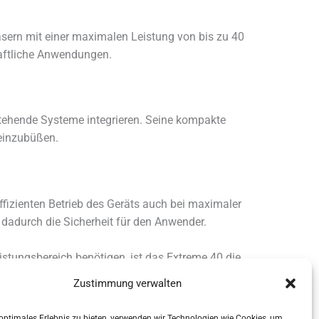
lasern mit einer maximalen Leistung von bis zu 40
haftliche Anwendungen.
stehende Systeme integrieren. Seine kompakte
einzubüßen.
ffizienten Betrieb des Geräts auch bei maximaler
 dadurch die Sicherheit für den Anwender.
tungsbereich benötigen, ist das Extreme 40 die
eiten macht es zu einem unverzichtbaren Werkzeug
Zustimmung verwalten
 optimales Erlebnis zu bieten, verwenden wir Technologien wie Cookies, um