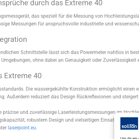
nsprüche durch das Extreme 40
stungsmessgerät, das speziell für die Messung von Hochleistungs
ässige Messungen für anspruchsvolle industrielle und wissensc
egration
dlichen Schnittstelle lässt sich das Powermeter nahtlos in be
n Umgebungen, ohne dabei an Genauigkeit oder Zuverlässigkeit 
es Extreme 40
sstandards. Die wassergekühlte Konstruktion ermöglicht einen e
ung. Außerdem reduziert das Design Rückreflexionen und steigert
 präzise und zuverlässige Laserleistungsmessungen im Hochleis
gskapazität, robustem Design und vielseitigen Einsatzmöglichk
ter
laserpoint.eu
.
Um dir ein