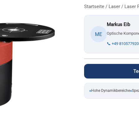
Startseite
/
Laser
/
Laser 
Markus Eib
Optische Kompone
ME
📞 +49 810577920
Te
Hohe Dynamikbereiche
Spez