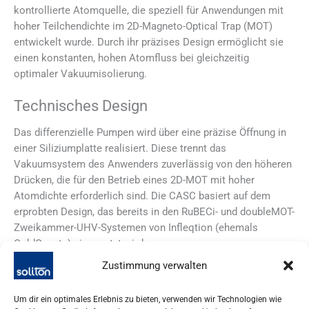
kontrollierte Atomquelle, die speziell für Anwendungen mit
hoher Teilchendichte im 2D-Magneto-Optical Trap (MOT)
entwickelt wurde. Durch ihr präzises Design ermöglicht sie
einen konstanten, hohen Atomfluss bei gleichzeitig
optimaler Vakuumisolierung.
Technisches Design
Das differenzielle Pumpen wird über eine präzise Öffnung in
einer Siliziumplatte realisiert. Diese trennt das
Vakuumsystem des Anwenders zuverlässig von den höheren
Drücken, die für den Betrieb eines 2D-MOT mit hoher
Atomdichte erforderlich sind. Die CASC basiert auf dem
erprobten Design, das bereits in den RuBECi- und doubleMOT-
Zweikammer-UHV-Systemen von Infleqtion (ehemals
ColdQuanta) eingesetzt wird.
Zustimmung verwalten
Leistungsdaten
Um dir ein optimales Erlebnis zu bieten, verwenden wir Technologien wie
Mit Rubidium oder Cäsium lassen sich Flüsse von mehreren