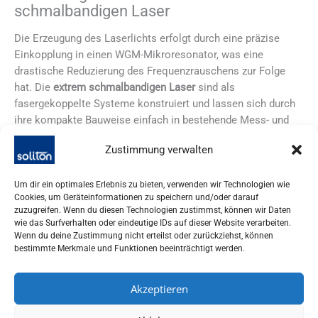
schmalbandigen Laser
Die Erzeugung des Laserlichts erfolgt durch eine präzise
Einkopplung in einen WGM-Mikroresonator, was eine
drastische Reduzierung des Frequenzrauschens zur Folge
hat. Die
extrem schmalbandigen Laser
sind als
fasergekoppelte Systeme konstruiert und lassen sich durch
ihre kompakte Bauweise einfach in bestehende Mess- und
Fertigungsumgebungen integrieren. Die verfügbaren
Zustimmung verwalten
Wellenlängen decken ein breites Spektrum ab – von UV (370
nm) über das sichtbare Spektrum bis in den IR-Bereich bis
4500 nm.
Um dir ein optimales Erlebnis zu bieten, verwenden wir Technologien wie
Cookies, um Geräteinformationen zu speichern und/oder darauf
zuzugreifen. Wenn du diesen Technologien zustimmst, können wir Daten
Anwendungen der Laser in der Praxis
wie das Surfverhalten oder eindeutige IDs auf dieser Website verarbeiten.
Wenn du deine Zustimmung nicht erteilst oder zurückziehst, können
Typische Einsatzgebiete der
extrem schmalbandigen Laser
bestimmte Merkmale und Funktionen beeinträchtigt werden.
umfassen:
Akzeptieren
Raman-Spektroskopie mit höchster Auflösung