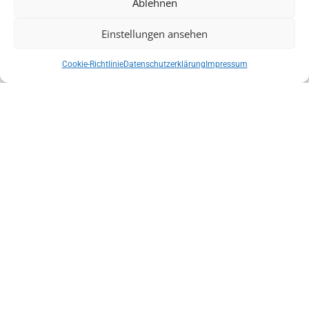
Ablehnen
Herstellung holografischer Gitterstrukturen
Einstellungen ansehen
Laser-Lithografie für Halbleiterstrukturen
Cookie-Richtlinie
Datenschutzerklärung
Impressum
Quantenoptik und Atomphysik (z. B. Rubidium- oder
Strontiumresonanzanregung)
Präzise Metrologie und optische Frequenzmessung
Durch ihre Stabilität und spektrale Schärfe eignen sich diese
Systeme insbesondere für den Einsatz in
Forschungsinstituten, Hochschulen sowie in spezialisierten
industriellen Entwicklungsabteilungen.
Vorteile der Laser auf einen Blick
Linienbreite bis 1 Hz
Minimales Phasen- und Frequenzrauschen