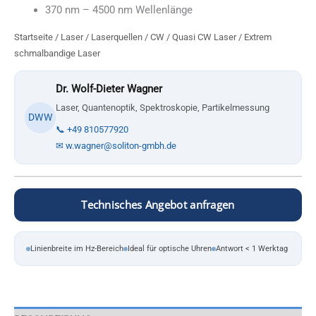
370 nm – 4500 nm Wellenlänge
Startseite
/
Laser
/
Laserquellen
/
CW / Quasi CW Laser
/ Extrem
schmalbandige Laser
Dr. Wolf-Dieter Wagner
Laser, Quantenoptik, Spektroskopie, Partikelmessung
DWW
📞 +49 810577920
✉ w.wagner@soliton-gmbh.de
Technisches Angebot anfragen
Linienbreite im Hz-Bereich
Ideal für optische Uhren
Antwort < 1 Werktag