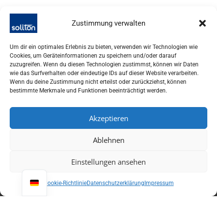
Zustimmung verwalten
Analytik
Um dir ein optimales Erlebnis zu bieten, verwenden wir Technologien wie
Handgehaltenes NIR
Cookies, um Geräteinformationen zu speichern und/oder darauf
zuzugreifen. Wenn du diesen Technologien zustimmst, können wir Daten
Spektrometer
wie das Surfverhalten oder eindeutige IDs auf dieser Website verarbeiten.
Wenn du deine Zustimmung nicht erteilst oder zurückziehst, können
bestimmte Merkmale und Funktionen beeinträchtigt werden.
Akzeptieren
Ablehnen
Einstellungen ansehen
Cookie-Richtlinie
Datenschutzerklärung
Impressum
SOLITON LASER UND MESSTECHNIK GMBH, TALHOFSTR. 32,
82205 GILCHING