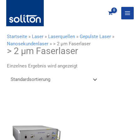
Zum
Inhalt
springen
Startseite
»
Laser
»
Laserquellen
»
Gepulste Laser
»
Nanosekundenlaser
»
> 2 µm Faserlaser
> 2 µm Faserlaser
Einzelnes Ergebnis wird angezeigt